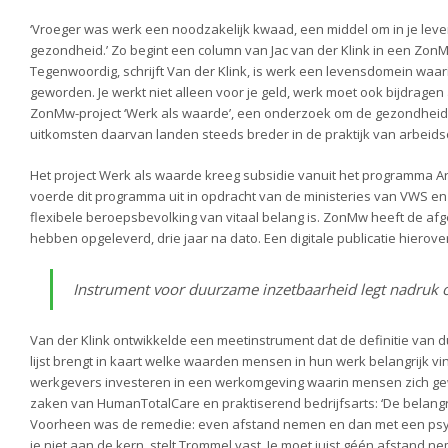
‘Vroeger was werk een noodzakelijk kwaad, een middel om in je leve
gezondheid.’ Zo begint een column van Jac van der Klink in een Zo
Tegenwoordig, schrijft Van der Klink, is werk een levensdomein waar
geworden. Je werkt niet alleen voor je geld, werk moet ook bijdragen a
ZonMw-project ‘Werk als waarde’, een onderzoek om de gezondheid
uitkomsten daarvan landen steeds breder in de praktijk van arbeids
Het project Werk als waarde kreeg subsidie vanuit het programma A
voerde dit programma uit in opdracht van de ministeries van VWS en 
flexibele beroepsbevolking van vitaal belang is. ZonMw heeft de af
hebben opgeleverd, drie jaar na dato. Een digitale publicatie hierov
Instrument voor duurzame inzetbaarheid legt nadruk 
Van der Klink ontwikkelde een meetinstrument dat de definitie van
lijst brengt in kaart welke waarden mensen in hun werk belangrijk v
werkgevers investeren in een werkomgeving waarin mensen zich ge
zaken van HumanTotalCare en praktiserend bedrijfsarts: ‘De belang
Voorheen was de remedie: even afstand nemen en dan met een psyc
je niet aan de kern, stelt Trommel vast. Je moet juist géén afstand n