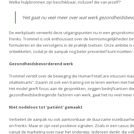
Welke hulpbronnen zijn beschikbaar, inclusief die van jezelf?’
‘Het gaat nu veel meer over wat werk gezondheidsbe
De werkplaats verwerkt deze uitgangspunten nu in een gespreksmod
Freriks. Trommel is ook enthousiast over de kennismogelijkheden b
formuleren en die vervolgens in de praktijk toetsen. Onze ambitie 
ontwikkelen, zodat je de aanpak nog beter preventief kunt inzetten.’
Gezondheidsbevorderend werk
Trommel vertelt over de beweging die HumanTotalCare intussen maa
vitaliteitsarts”. Daarin zit ook een training om te leren werken met h
Het model geeft focus aan de gesprekken, zeggen bedrijfsartsen di
gezondheidsbedreigende factoren van werk, gaat het nu veel meer 
Niet nodeloos tot ‘patiënt’ gemaakt
Verbetert de aanpak nu ook aantoonbaar de duurzame inzetbaarheid? 
en Freriks. Maar er zijn veel positieve signalen. Zoals in een casus d
vanuit de marketing over naar het onderwijs. Iedereen denkt: die vol