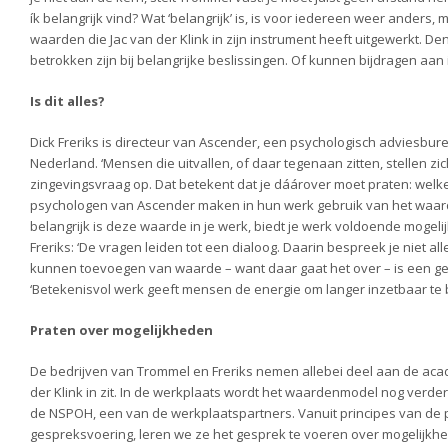
ík belangrijk vind? Wat ‘belangrijk’ is, is voor iedereen weer anders
waarden die Jac van der Klink in zijn instrument heeft uitgewerkt. 
betrokken zijn bij belangrijke beslissingen. Of kunnen bijdragen aan
Is dit alles?
Dick Freriks is directeur van Ascender, een psychologisch adviesbu
Nederland. ‘Mensen die uitvallen, of daar tegenaan zitten, stellen zi
zingevingsvraag op. Dat betekent dat je dáárover moet praten: welke 
psychologen van Ascender maken in hun werk gebruik van het waarde
belangrijk is deze waarde in je werk, biedt je werk voldoende mogel
Freriks: ‘De vragen leiden tot een dialoog. Daarin bespreek je niet 
kunnen toevoegen van waarde – want daar gaat het over – is een g
‘Betekenisvol werk geeft mensen de energie om langer inzetbaar te bl
Praten over mogelijkheden
De bedrijven van Trommel en Freriks nemen allebei deel aan de aca
der Klink in zit. In de werkplaats wordt het waardenmodel nog verder
de NSPOH, een van de werkplaatspartners. Vanuit principes van de 
gespreksvoering, leren we ze het gesprek te voeren over mogelijkhed