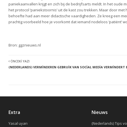
paniekaanvallen krijgt en zich bij de bedrijfsarts meldt. In het oud
het protocol ‘paniekstoornis’ uit de kast zou trekken. Maar door met
behoefte had aan meer didactische vaardigheden. Ze kreeg een ment
prachtig voorbeeld hoe je voorkomt dat iemand nodeloos ‘patiënt’ wo
Bron: ggznieuws.nl
ÖNCEKI YAZI
(NEDERLANDS) VERMINDEREN GEBRUIK VAN SOCIAL MEDIA VERMINDERT 
Extra
Nieuws
Yasal uyarı
(Nederlands) Tips v