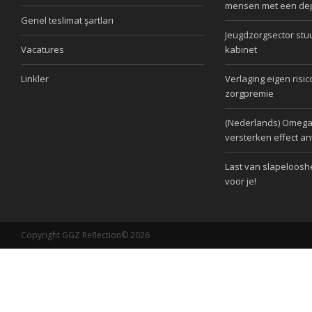
mensen met een de
Genel teslimat şartları
Jeugdzorgsector stu
Vacatures
kabinet
Linkler
Verlaging eigen risic
zorgpremie
(Nederlands) Omega
versterken effect an
Last van slapelooshe
voor je!
Copyright GGZ Reflection© 2026