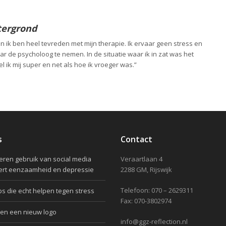
tergrond
 en ik ben heel tevreden met mijn therapie. Ik ervaar geen stress en
r de psycholoog te nemen. In de situatie waar ik in zat was het
el ik mij super en net als hoe ik vroeger was.”
s
Contact
ren gebruik van social media
Veraartlaan 4
ert eenzaamheid en depressie
2288 GM, Rijswijk
Telefoon: 070 – 2629311
ps die echt helpen tegen stress
Fax: 070-3802974
en een nieuw logo
info@ggz-reflection.nl