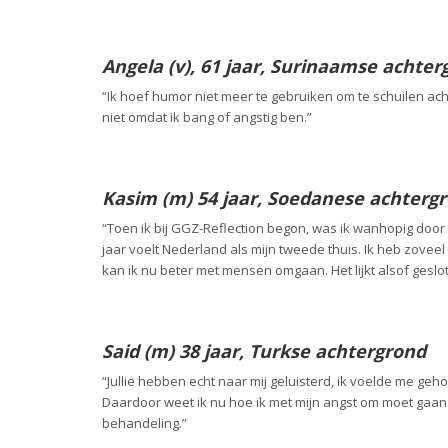
Angela (v), 61 jaar, Surinaamse achter
“Ik hoef humor niet meer te gebruiken om te schuilen ach
niet omdat ik bang of angstig ben.”
Kasim (m) 54 jaar, Soedanese achterg
“Toen ik bij GGZ-Reflection begon, was ik wanhopig doo
jaar voelt Nederland als mijn tweede thuis. Ik heb zove
kan ik nu beter met mensen omgaan. Het lijkt alsof geslo
Said (m) 38 jaar, Turkse achtergrond
“Jullie hebben echt naar mij geluisterd, ik voelde me gehoo
Daardoor weet ik nu hoe ik met mijn angst om moet gaan.
behandeling.”