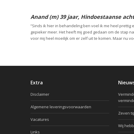
Anand (m) 39 jaar, Hindoestaanse ach
“Sinds ik hier in behandeling ben voel ik me heel prettig
gepieker meer. Het heeft mij goed gedaan om de stap naa
voor mij heel moeilijk om er zelf uit te komen. Maar nu vo
Extra
Nieuw
Disclaimer
Verminde
vermind
Algemene leveringsvoorwaarden
Zeven ti
Vacatures
Wij hebb
Links