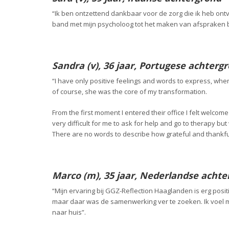
“Ik ben ontzettend dankbaar voor de zorg die ik heb ont
band met mijn psycholoog tot het maken van afspraken bi
Sandra (v), 36 jaar, Portugese achterg
“I have only positive feelings and words to express, whe
of course, she was the core of my transformation.
From the first moment I entered their office I felt welco
very difficult for me to ask for help and go to therapy bu
There are no words to describe how grateful and thankful
Marco (m), 35 jaar, Nederlandse achte
“Mijn ervaring bij GGZ-Reflection Haaglanden is erg posit
maar daar was de samenwerking ver te zoeken. Ik voel mi
naar huis”.