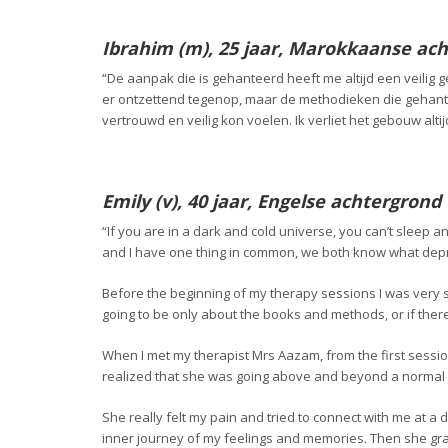
Ibrahim (m), 25 jaar, Marokkaanse ac
“De aanpak die is gehanteerd heeft me altijd een veilig 
er ontzettend tegenop, maar de methodieken die gehante
vertrouwd en veilig kon voelen. Ik verliet het gebouw alti
Emily (v), 40 jaar, Engelse achtergrond
“If you are in a dark and cold universe, you can’t sleep
and I have one thing in common, we both know what depre
Before the beginning of my therapy sessions I was very s
going to be only about the books and methods, or if ther
When I met my therapist Mrs Aazam, from the first session
realized that she was going above and beyond a normal t
She really felt my pain and tried to connect with me at a d
inner journey of my feelings and memories. Then she gra