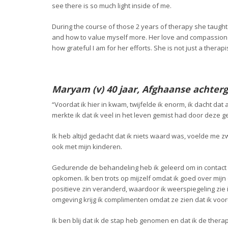
see there is so much light inside of me.
During the course of those 2 years of therapy she taug
and how to value myself more. Her love and compassion 
how grateful I am for her efforts. She is not just a therap
Maryam (v) 40 jaar, Afghaanse achter
“Voordat ik hier in kwam, twijfelde ik enorm, ik dacht da
merkte ik dat ik veel in het leven gemist had door deze g
Ik heb altijd gedacht dat ik niets waard was, voelde me z
ook met mijn kinderen.
Gedurende de behandeling heb ik geleerd om in contact zi
opkomen. Ik ben trots op mijzelf omdat ik goed over mijn 
positieve zin veranderd, waardoor ik weerspiegeling zie 
omgeving krijg ik complimenten omdat ze zien dat ik voor
Ik ben blij dat ik de stap heb genomen en dat ik de thera