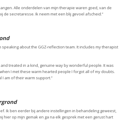
vangen. Alle onderdelen van mijn therapie waren goed, van de
j de secretaresse. Ik neem met een blij gevoel afscheid.”
rond
n speaking about the GGZ-reflection team. It includes my therapist
me and treated in a kind, genuine way by wonderful people. It was
t when I met these warm hearted people I forgot all of my doubts.
 I am of their warm support.”
rgrond
ief. Ik ben eerder bij andere instellingen in behandeling geweest,
j hier op mijn gemak en ga na elk gesprek met een gerust hart