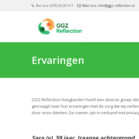
Bel ons: (070) 26 29 311
Mail ons: info@ggz-reflection.nl
Ervaringen
GGZ-Reflection Haaglanden heeft een diverse groep cliën
gevraagd naar hun ervaringen met de zorg die wij verle
door onze cliënten. De namen zijn in verband met privac
Sara (v), 59 jaar, Iraanse achtergrond