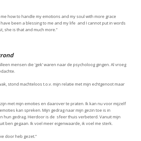
ht me how to handle my emotions and my soul with more grace
have been a blessing to me and my life and I cannot put in words
ist, she is that and much more.”
grond
t alleen mensen die ‘gek’ waren naar de psycholoog gingen. Al vroeg
edachte.
wak, stond machteloos t.o.v. mijn relatie met mijn echtgenoot maar
jn met mijn emoties en daarover te praten. Ik kan nu voor mijzelf
emoties kan spreken. Mijn gedrag naar mijn gezin toe is in
in hun gedrag. Hierdoor is de sfeer thuis verbeterd. Vanuit mijn
uit ben gegaan. Ik voel meer eigenwaarde, ik voel me sterk.
pie door heb gezet.”