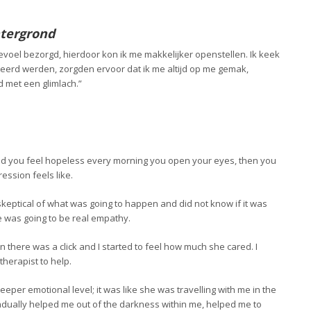
htergrond
gevoel bezorgd, hierdoor kon ik me makkelijker openstellen. Ik keek
erd werden, zorgden ervoor dat ik me altijd op me gemak,
jd met een glimlach.”
 and you feel hopeless every morning you open your eyes, then you
ssion feels like.
keptical of what was going to happen and did not know if it was
e was going to be real empathy.
 there was a click and I started to feel how much she cared. I
herapist to help.
eeper emotional level; it was like she was travelling with me in the
dually helped me out of the darkness within me, helped me to