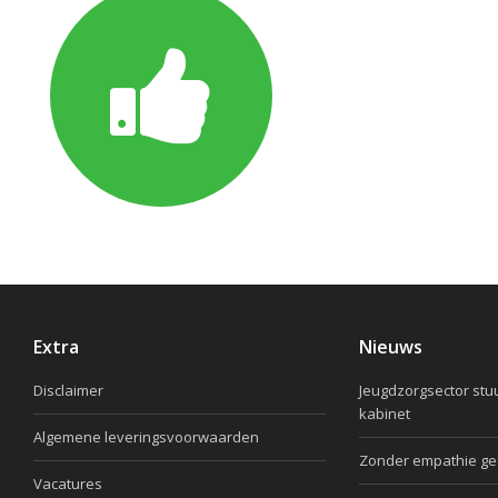
Extra
Nieuws
Disclaimer
Jeugdzorgsector stu
kabinet
Algemene leveringsvoorwaarden
Zonder empathie ge
Vacatures