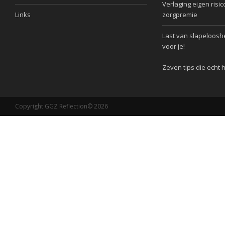
Verlaging eigen risic
Links
zorgpremie
Last van slapelooshe
voor je!
Zeven tips die echt 
Copyright GGZ Reflection© 2026