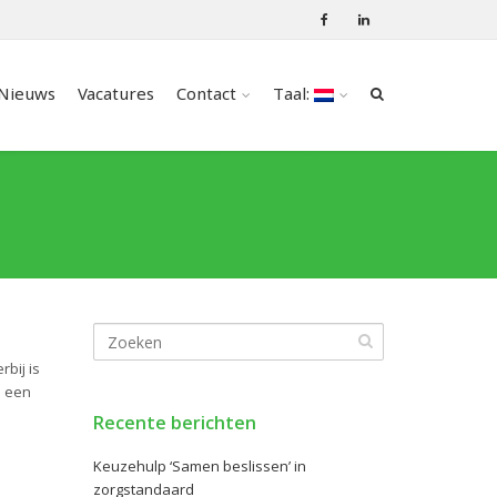
Nieuws
Vacatures
Contact
Taal:
bij is
n een
Recente berichten
Keuzehulp ‘Samen beslissen’ in
zorgstandaard