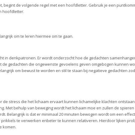
zet, begint de volgende regel met een hoofdletter. Gebruik je een puntko
n hoofdletter.
langrijk om te leren hiermee om te gaan.
zicht in denkpatronen. Er wordt onderzocht hoe de gedachten samenhange
 dat de gedachten die ongewenste gevoelens geven omgebogen kunnen w
angrijk om bewust te worden en stil te staan bij negatieve gedachten zoda
or de stress die het lichaam ervaart kunnen lichamelijke klachten ontstaan
ng. Met behulp van beweging wordt het lichaam moe en zullen de spieren
rdt. Belangrijk is dat er minimaal 20 minuten bewogen wordt om een effec
 prikkels te verwerken enbeter te kunnen relativeren. Hierdoor lijken pr
 te komen.