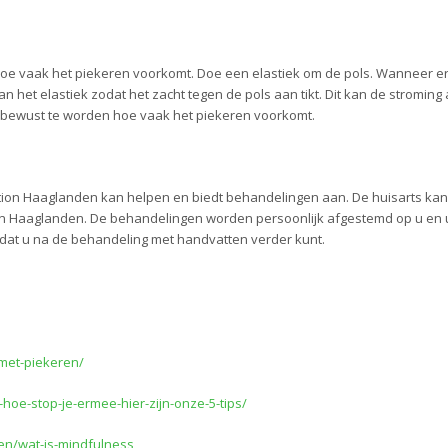
hoe vaak het piekeren voorkomt. Doe een elastiek om de pols. Wanneer e
n het elastiek zodat het zacht tegen de pols aan tikt. Dit kan de stroming
k bewust te worden hoe vaak het piekeren voorkomt.
ion Haaglanden kan helpen en biedt behandelingen aan. De huisarts kan
n Haaglanden. De behandelingen worden persoonlijk afgestemd op u en
dat u na de behandeling met handvatten verder kunt.
-met-piekeren/
-hoe-stop-je-ermee-hier-zijn-onze-5-tips/
en/wat-is-mindfulness