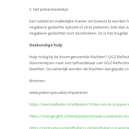
5. Het piekerelastiekje
Een subtiel en makkelijke manier om bewust te worden 
negatieve gedachte opkomt of zit te piekeren, trek dan aa
negatieve gedachten kort doorbreken. Zo is het mogelij
Deskundige hulp
Hulp nodig bij de bovengenoemde klachten? GGZ-Reflect
doorverwijzen naar een behandelaar van GGZ-Reflectio
klachten. Gezamenlijk worden de klachten aangepakt zo
Bronnen:
www.piekerspecialist.nl/piekeren
https://mentaalbeter.nl/artikelen/10-tips-om-te-stoppen
https://changinglife.cl/mind/piekeren/wat-is-piekeren-en
https://centrumvoormindfulness.nl/mindfulness-training