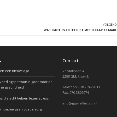
VOLGEND
WAT EMOTIES EN EETLUST MET ELKAAR TE MAKE
s
Contact
en een nieuw logo
Veraartlaan 4
2288 GM, Rijswijk
oedingspatroon is goed voor de
Telefoon: 070 – 2629311
che gezondheid
Fax: 070-3802974
ps die echt helpen tegen stress
info@ggz-reflection.nl
empathie geen goede zorg