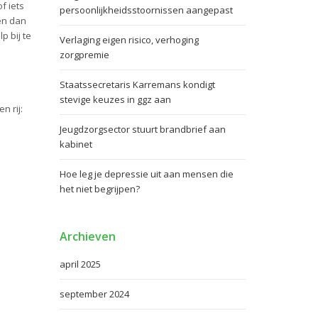
f iets
persoonlijkheidsstoornissen aangepast
men dan
p bij te
Verlaging eigen risico, verhoging
zorgpremie
Staatssecretaris Karremans kondigt
stevige keuzes in ggz aan
 rij:
Jeugdzorgsector stuurt brandbrief aan
kabinet
Hoe leg je depressie uit aan mensen die
het niet begrijpen?
Archieven
april 2025
september 2024