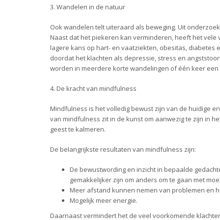
3. Wandelen in de natuur
Ook wandelen telt uiteraard als beweging. Uit onderzoe
Naast dat het piekeren kan verminderen, heeft het vel
lagere kans op hart- en vaatziekten, obesitas, diabetes 
doordat het klachten als depressie, stress en angststo
worden in meerdere korte wandelingen of één keer een
4. De kracht van mindfulness
Mindfulness is het volledig bewust zijn van de huidige er
van mindfulness zit in de kunst om aanwezig te zijn in he
geest te kalmeren.
De belangrijkste resultaten van mindfulness zijn:
De bewustwording en inzicht in bepaalde gedacht
gemakkelijker zijn om anders om te gaan met moei
Meer afstand kunnen nemen van problemen en he
Mogelijk meer energie.
Daarnaast vermindert het de veel voorkomende klachten 