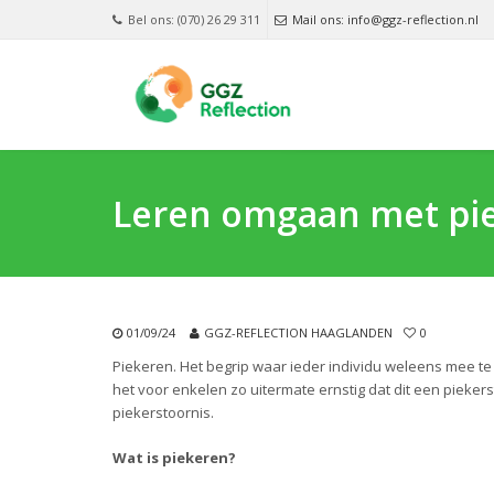
Bel ons: (070) 26 29 311
Mail ons: info@ggz-reflection.nl
Leren omgaan met pi
01/09/24
GGZ-REFLECTION HAAGLANDEN
0
Piekeren. Het begrip waar ieder individu weleens mee te 
het voor enkelen zo uitermate ernstig dat dit een pieke
piekerstoornis.
Wat is piekeren?