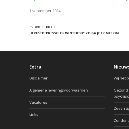
1 september 2024
VORIG BERICHT
HERFSTDEPRESSIE OF WINTERDIP: ZO GA JE ER MEE OM
Extra
Nieuw
Disclaimer
Wij hebb
Algemene leveringsvoorwaarden
Gezond v
psychis
Vacatures
Zeven ti
Links
Zonder 