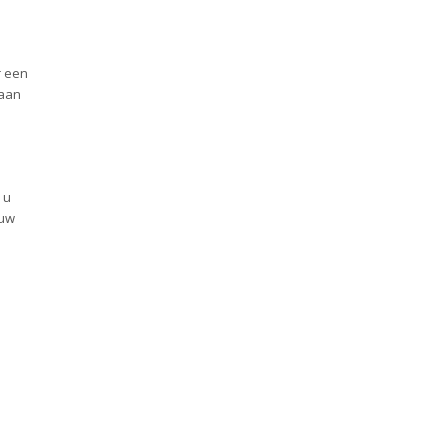
r een
 aan
 u
 uw