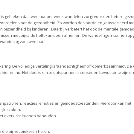
k is gebleken dat twee uur per week wandelen zorgt voor een betere gezo
e voordelen voor de gezondheid. Zo worden de voordelen geassocieerd m
en bijziendheid bij kinderen.. Daarbij verbetert het ook de mentale gemoe
ornissen met bijna de helft kan doen afnemen. De wandelingen kunnen o
 wandeling van twee uur
varing. De volledige vertaling is ‘aandachtigheid’ of ‘opmerkzaamheid’. De 
t hier en nu. Het doel is om te ontspannen, intenser en bewuster te zijn e
enpatronen, reacties, emoties en gemoedstoestanden. Hierdoor kan het
lijke zaken.
t overzicht kunnen behouden.
die bij het piekeren horen.