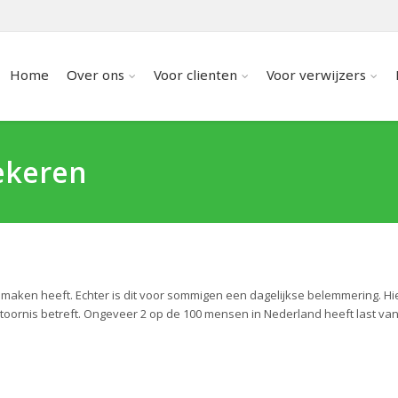
Home
Over ons
Voor clienten
Voor verwijzers
ekeren
maken heeft. Echter is dit voor sommigen een dagelijkse belemmering. Hier
rstoornis betreft. Ongeveer 2 op de 100 mensen in Nederland heeft last va