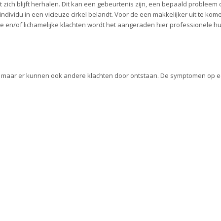
ich blijft herhalen. Dit kan een gebeurtenis zijn, een bepaald probleem o
 individu in een vicieuze cirkel belandt. Voor de een makkelijker uit te ko
e en/of lichamelijke klachten wordt het aangeraden hier professionele hul
maar er kunnen ook andere klachten door ontstaan. De symptomen op een